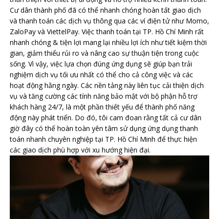
Cư dân thành phố đã có thể nhanh chóng hoàn tất giao dịch
và thanh toán các dịch vụ thông qua các ví điện tử như Momo,
ZaloPay và ViettelPay. Việc thanh toán tại TP. Hồ Chí Minh rất
nhanh chóng & tiện lợi mang lại nhiều lợi ích như tiết kiệm thời
gian, giảm thiểu rủi ro và nâng cao sự thuận tiện trong cuộc
sống. Vì vậy, việc lựa chọn đúng ứng dụng sẽ giúp bạn trải
nghiệm dịch vụ tối ưu nhất có thể cho cả công việc và các
hoạt động hằng ngày. Các nền tảng này liên tục cải thiện dịch
vụ và tăng cường các tính năng bảo mật với bộ phận hỗ trợ
khách hàng 24/7, là một phần thiết yếu để thành phố năng
động này phát triển. Do đó, tôi cam đoan rằng tất cả cư dân
giờ đây có thể hoàn toàn yên tâm sử dụng ứng dụng thanh
toán nhanh chuyên nghiệp tại TP. Hồ Chí Minh để thực hiện
các giao dịch phù hợp với xu hướng hiện đại.