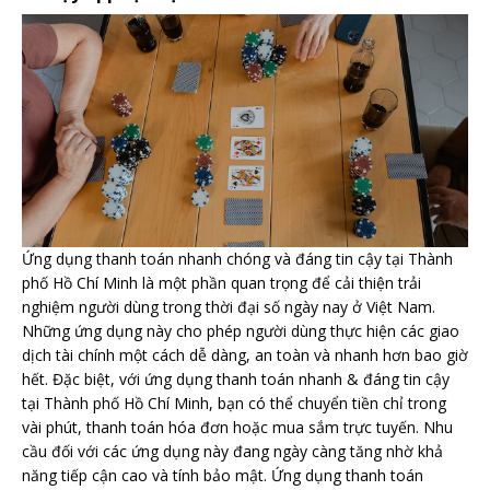
Ứng dụng thanh toán nhanh chóng và đáng tin cậy tại Thành
phố Hồ Chí Minh là một phần quan trọng để cải thiện trải
nghiệm người dùng trong thời đại số ngày nay ở Việt Nam.
Những ứng dụng này cho phép người dùng thực hiện các giao
dịch tài chính một cách dễ dàng, an toàn và nhanh hơn bao giờ
hết. Đặc biệt, với ứng dụng thanh toán nhanh & đáng tin cậy
tại Thành phố Hồ Chí Minh, bạn có thể chuyển tiền chỉ trong
vài phút, thanh toán hóa đơn hoặc mua sắm trực tuyến. Nhu
cầu đối với các ứng dụng này đang ngày càng tăng nhờ khả
năng tiếp cận cao và tính bảo mật. Ứng dụng thanh toán