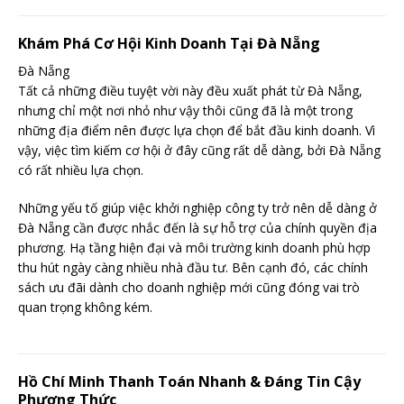
Khám Phá Cơ Hội Kinh Doanh Tại Đà Nẵng
Đà Nẵng
Tất cả những điều tuyệt vời này đều xuất phát từ Đà Nẵng,
nhưng chỉ một nơi nhỏ như vậy thôi cũng đã là một trong
những địa điểm nên được lựa chọn để bắt đầu kinh doanh. Vì
vậy, việc tìm kiếm cơ hội ở đây cũng rất dễ dàng, bởi Đà Nẵng
có rất nhiều lựa chọn.
Những yếu tố giúp việc khởi nghiệp công ty trở nên dễ dàng ở
Đà Nẵng cần được nhắc đến là sự hỗ trợ của chính quyền địa
phương. Hạ tầng hiện đại và môi trường kinh doanh phù hợp
thu hút ngày càng nhiều nhà đầu tư. Bên cạnh đó, các chính
sách ưu đãi dành cho doanh nghiệp mới cũng đóng vai trò
quan trọng không kém.
Hồ Chí Minh Thanh Toán Nhanh & Đáng Tin Cậy
Phương Thức