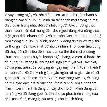
Vì vậy, trong ngày và thời điểm hiện tại; thanh toán nhanh &
đáng tin cậy của Hồ Chí Minh đã trở thành một trong những
điều quan trọng nhất đối với nhiều người. Các phương thức
thanh toán hiện đại mang đến cho người dùng khả năng thực
hiện giao dịch nhanh chóng và an toàn. Việc thanh toán thế hệ
mới thông qua Hồ Chí Minh, nhanh & đáng tin cậy với mọi thứ
từ thời gian đến bảo mật dữ liệu cá nhân. Thói quen tiêu dùng
đã thay đổi rất nhiều đến mức bạn có thể thử mọi phương
thức thanh toán: chuyển khoản ngân hàng, ví điện tử hoặc thẻ
tín dụng đều mang lại những trải nghiệm tuyệt vời. Đặc biệt,
với sự phát triển của công nghệ ngày nay, thanh toán nhanh &
an toàn của Hồ Chí Minh giúp ngăn ngừa rủi ro gian lận và lỗi
giao dịch. Có sẵn các phương thức này trong tay, người dùng
có thể giao dịch bất cứ lúc nào, ở bất cứ đâu với sự an tâm.
Thanh toán nhanh & đáng tin cậy cho Hồ Chí Minh đang dần
lan rộng và đã đóng góp rất lớn cho sự phát triển chung của
nền kinh tế số, mang lại sự tiện lợi cho khách hàng.