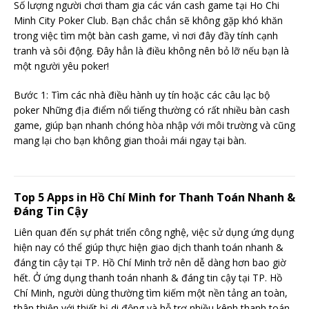
Số lượng người chơi tham gia các ván cash game tại Ho Chi
Minh City Poker Club. Bạn chắc chắn sẽ không gặp khó khăn
trong việc tìm một bàn cash game, vì nơi đây đầy tính cạnh
tranh và sôi động. Đây hẳn là điều không nên bỏ lỡ nếu bạn là
một người yêu poker!
Bước 1: Tìm các nhà điều hành uy tín hoặc các câu lạc bộ
poker Những địa điểm nổi tiếng thường có rất nhiều bàn cash
game, giúp bạn nhanh chóng hòa nhập với môi trường và cũng
mang lại cho bạn không gian thoải mái ngay tại bàn.
Top 5 Apps in Hồ Chí Minh for Thanh Toán Nhanh &
Đáng Tin Cậy
Liên quan đến sự phát triển công nghệ, việc sử dụng ứng dụng
hiện nay có thể giúp thực hiện giao dịch thanh toán nhanh &
đáng tin cậy tại TP. Hồ Chí Minh trở nên dễ dàng hơn bao giờ
hết. Ở ứng dụng thanh toán nhanh & đáng tin cậy tại TP. Hồ
Chí Minh, người dùng thường tìm kiếm một nền tảng an toàn,
thân thiện với thiết bị di động và hỗ trợ nhiều kênh thanh toán.